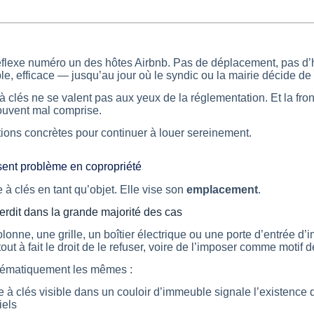
réflexe numéro un des hôtes Airbnb. Pas de déplacement, pas d’
, efficace — jusqu’au jour où le syndic ou la mairie décide de s
à clés ne se valent pas aux yeux de la réglementation. Et la front
ouvent mal comprise.
tions concrètes pour continuer à louer sereinement.
osent problème en copropriété
e à clés en tant qu’objet. Elle vise son
emplacement
.
erdit dans la grande majorité des cas
olonne, une grille, un boîtier électrique ou une porte d’entrée d
ut à fait le droit de le refuser, voire de l’imposer comme motif
tématiquement les mêmes :
à clés visible dans un couloir d’immeuble signale l’existence d’u
iels