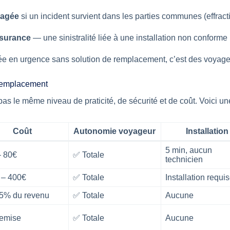
gagée
si un incident survient dans les parties communes (effract
ssurance
— une sinistralité liée à une installation non conforme
tirée en urgence sans solution de remplacement, c’est des voyage
 remplacement
t pas le même niveau de praticité, de sécurité et de coût. Voici 
Coût
Autonomie voyageur
Installation
5 min, aucun
– 80€
✅ Totale
technicien
 – 400€
✅ Totale
Installation requi
5% du revenu
✅ Totale
Aucune
remise
✅ Totale
Aucune