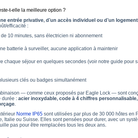
ste-t-elle la meilleure option ?
ne entrée privative, d’un accès individuel ou d’un logement
ût/efficacité :
s de 10 minutes, sans électricien ni abonnement
 batterie à surveiller, aucune application à maintenir
e chaque séjour en quelques secondes (voir notre guide pour 
plusieurs clés ou badges simultanément
binaison — comme ceux proposés par Eagle Lock — sont conçu
e durée :
acier inoxydable, code à 4 chiffres personnalisable, 
forçage
.
xtérieur
Norme IP65
sont utilisées par plus de 30 000 hôtes en Fr
Italie ou Suisse. Elles sont pensées pour durer, avec un systè
rouille pas pour être remplacées tous les deux ans.