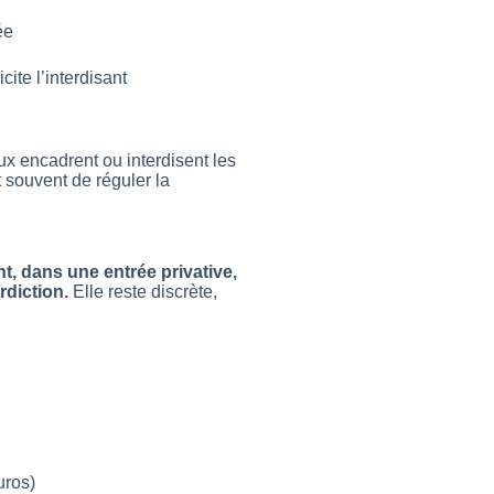
ée
te l’interdisant
x encadrent ou interdisent les
st souvent de réguler la
nt, dans une entrée privative,
diction.
Elle reste discrète,
uros)