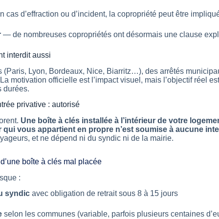
 cas d’effraction ou d’incident, la copropriété peut être impliqu
r
— de nombreuses copropriétés ont désormais une clause explici
t interdit aussi
(Paris, Lyon, Bordeaux, Nice, Biarritz…), des arrêtés municipau
 La motivation officielle est l’impact visuel, mais l’objectif réel e
s durées.
rée privative : autorisé
orent.
Une boîte à clés installée à l’intérieur de votre logeme
qui vous appartient en propre n’est soumise à aucune inter
ageurs, et ne dépend ni du syndic ni de la mairie.
d’une boîte à clés mal placée
isque :
u syndic
avec obligation de retrait sous 8 à 15 jours
e
selon les communes (variable, parfois plusieurs centaines d’e