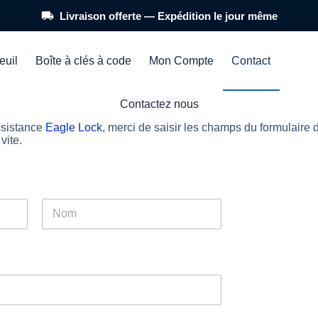
Livraison offerte — Expédition le jour même
euil
Boîte à clés à code
Mon Compte
Contact
Contactez nous
ssistance
Eagle Lock
, merci de saisir les champs du formulaire 
vite.
Nom